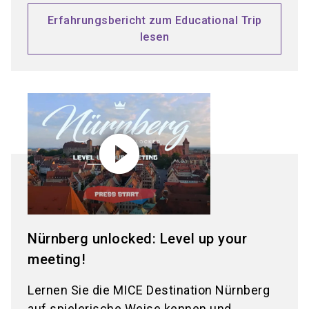
Erfahrungsbericht zum Educational Trip
lesen
play_circle_filled
Nürnberg unlocked: Level up your
meeting!
Lernen Sie die MICE Destination Nürnberg
auf spielerische Weise kennen und