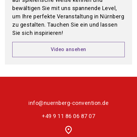
bewältigen Sie mit uns spannende Level,
um Ihre perfekte Veranstaltung in Nürnberg
zu gestalten. Tauchen Sie ein und lassen
Sie sich inspirieren!
Video ansehen
info@nuernberg-convention.de
+49 9 11 86 06 87 07
place