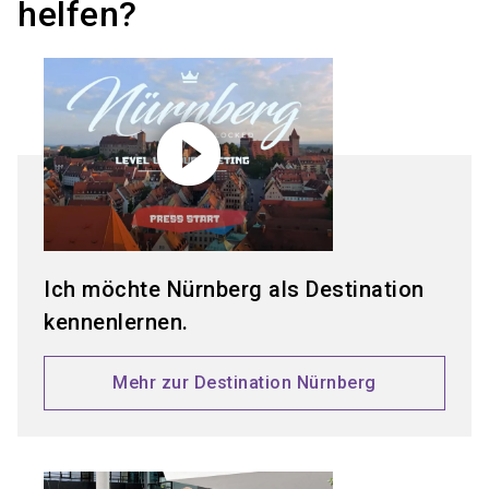
helfen?
play_circle_filled
Ich möchte Nürnberg als Destination
kennenlernen.
Mehr zur Destination Nürnberg