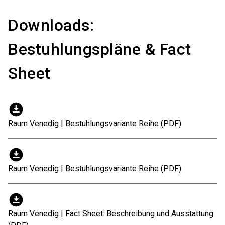
Downloads:
Bestuhlungspläne & Fact
Sheet
download_for_offline
Raum Venedig | Bestuhlungsvariante Reihe (PDF)
download_for_offline
Raum Venedig | Bestuhlungsvariante Reihe (PDF)
download_for_offline
Raum Venedig | Fact Sheet: Beschreibung und Ausstattung