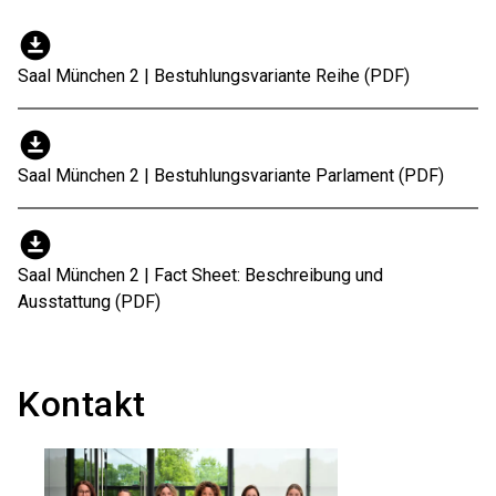
download_for_offline
Saal München 2 | Bestuhlungsvariante Reihe (PDF)
download_for_offline
Saal München 2 | Bestuhlungsvariante Parlament (PDF)
download_for_offline
Saal München 2 | Fact Sheet: Beschreibung und
Ausstattung (PDF)
Kontakt