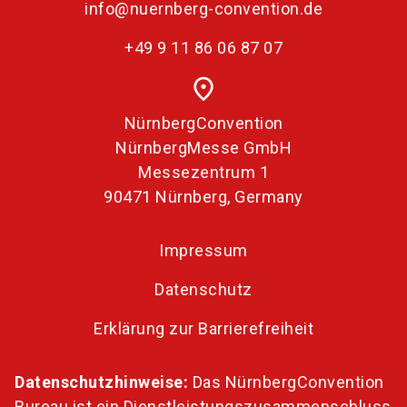
info@nuernberg-convention.de
+49 9 11 86 06 87 07
place
NürnbergConvention
NürnbergMesse GmbH
Messezentrum 1
90471 Nürnberg, Germany
Impressum
Datenschutz
Erklärung zur Barrierefreiheit
Datenschutzhinweise:
Das NürnbergConvention
Bureau ist ein Dienstleistungszusammenschluss